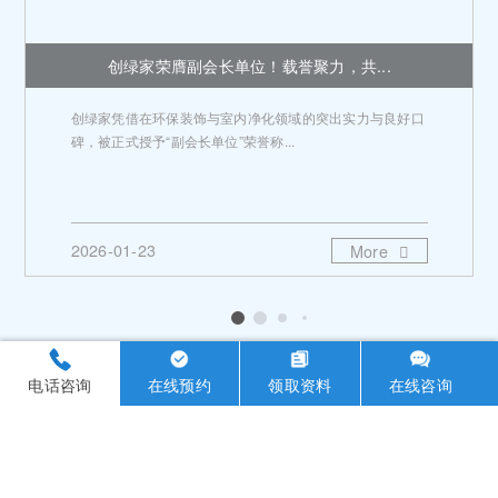
创绿家荣膺副会长单位！载誉聚力，共...
创绿家凭借在环保装饰与室内净化领域的突出实力与良好口
碑，被正式授予“副会长单位”荣誉称...
2026-01-23
More
电话咨询
在线预约
领取资料
在线咨询
行业动态
甲醛知识
环保知识
杀菌消毒
疑难问答
中国除甲醛行业白皮书（2...
2026-02-03