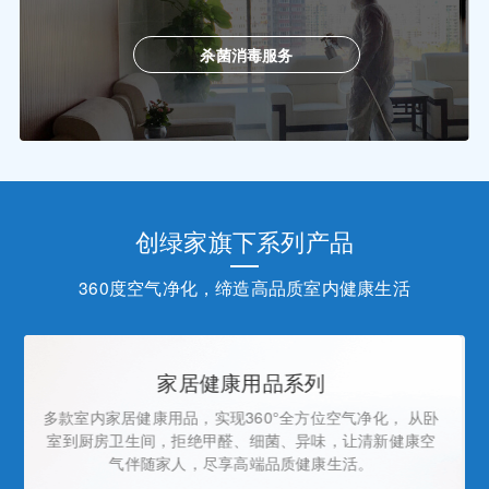
杀菌消毒服务
创绿家旗下系列产品
360度空气净化，缔造高品质室内健康生活
环境健康电器系列
打破常规净化家电单一功能，打造除醛、灭菌、消毒 、除
味、净化为一体的环境健康电器，5分钟暴风式 输出实现
全屋空气净化，除醛除菌效果出众，解决了 “只除雾霾难
除甲醛”的历史性难题。