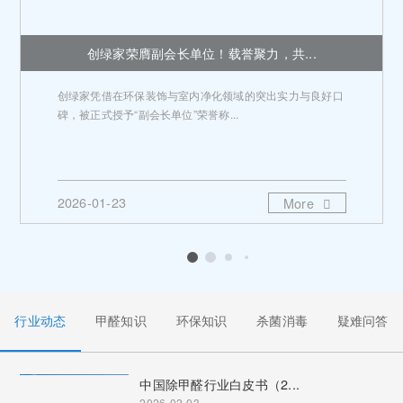
创绿家荣膺副会长单位！载誉聚力，共...
创绿家凭借在环保装饰与室内净化领域的突出实力与良好口
碑，被正式授予“副会长单位”荣誉称...
2026-01-23
More
行业动态
甲醛知识
环保知识
杀菌消毒
疑难问答
中国除甲醛行业白皮书（2...
2026-02-03