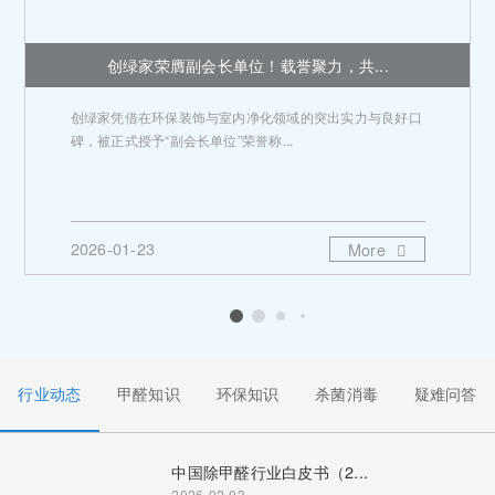
创绿家荣膺副会长单位！载誉聚力，共...
创绿家凭借在环保装饰与室内净化领域的突出实力与良好口
碑，被正式授予“副会长单位”荣誉称...
2026-01-23
More
行业动态
甲醛知识
环保知识
杀菌消毒
疑难问答
中国除甲醛行业白皮书（2...
2026-02-03