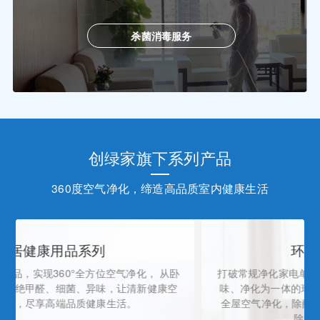
杀菌消毒服务
创绿家旗下系列产品
360度空气净化，缔造高品质室内健康生活
环境健康电器系列
打破常规净化家电单一功能，打造除醛、灭菌、消毒 、除
味、净化为一体的环境健康电器，5分钟暴风式 输出实现
全屋空气净化，除醛除菌效果出众，解决了 “只除雾霾难
除甲醛”的历史性难题。