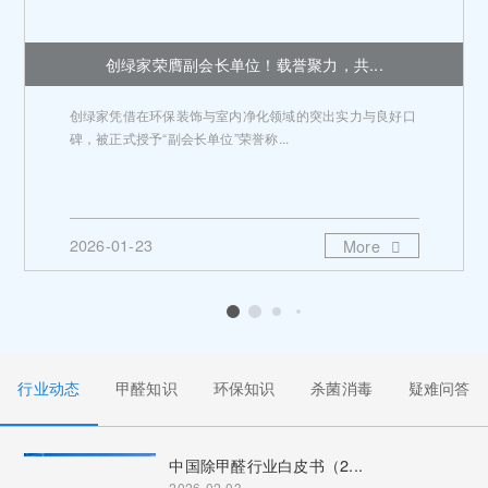
创绿家荣膺副会长单位！载誉聚力，共...
创绿家凭借在环保装饰与室内净化领域的突出实力与良好口
碑，被正式授予“副会长单位”荣誉称...
2026-01-23
More
行业动态
甲醛知识
环保知识
杀菌消毒
疑难问答
中国除甲醛行业白皮书（2...
2026-02-03