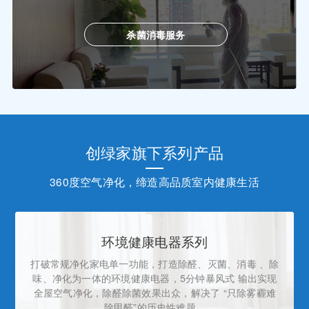
杀菌消毒服务
创绿家旗下系列产品
360度空气净化，缔造高品质室内健康生活
环境健康电器系列
打破常规净化家电单一功能，打造除醛、灭菌、消毒 、除
味、净化为一体的环境健康电器，5分钟暴风式 输出实现
全屋空气净化，除醛除菌效果出众，解决了 “只除雾霾难
除甲醛”的历史性难题。