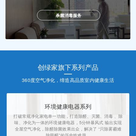
杀菌消毒服务
创绿家旗下系列产品
360度空气净化，缔造高品质室内健康生活
环境健康电器系列
打破常规净化家电单一功能，打造除醛、灭菌、消毒 、除
味、净化为一体的环境健康电器，5分钟暴风式 输出实现
全屋空气净化，除醛除菌效果出众，解决了 “只除雾霾难
除甲醛”的历史性难题。