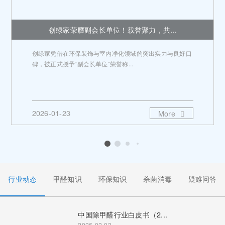
创绿家荣膺副会长单位！载誉聚力，共...
创绿家凭借在环保装饰与室内净化领域的突出实力与良好口
碑，被正式授予“副会长单位”荣誉称...
2026-01-23
More
行业动态
甲醛知识
环保知识
杀菌消毒
疑难问答
中国除甲醛行业白皮书（2...
2026-02-03