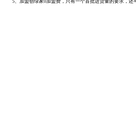
5、
加盟创绿家
0加盟费，只有一个首批进货量的要求，还